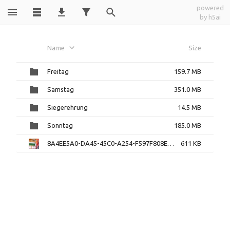
powered
by h5ai
20260220
Name
Size
Hallenturnier
Freitag
159.7 MB
Karlsruhe
Samstag
351.0 MB
Siegerehrung
14.5 MB
Sonntag
185.0 MB
8A4EE5A0-DA45-45C0-A254-F597F808E15D.jpg
611 KB