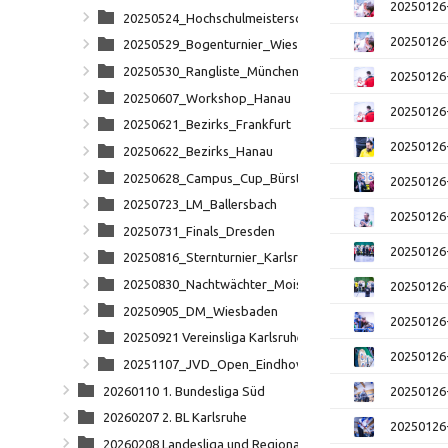
20250126
20250524_Hochschulmeisterschaft_Karlsruhe
20250126
20250529_Bogenturnier_Wiesental
20250530_Rangliste_München
20250126
20250607_Workshop_Hanau
20250126
20250621_Bezirks_Frankfurt
20250126
20250622_Bezirks_Hanau
20250628_Campus_Cup_Bürstadt
20250126
20250723_LM_Ballersbach
20250126
20250731_Finals_Dresden
20250126
20250816_Sternturnier_Karlsruhe
20250830_Nachtwächter_Moischt
20250126
20250905_DM_Wiesbaden
20250126
20250921 Vereinsliga Karlsruhe
20250126
20251107_JVD_Open_Eindhoven
20260110 1. Bundesliga Süd
20250126
20260207 2. BL Karlsruhe
20250126
20260208 Landesliga und Regionalliga Karlsruhe