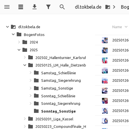
dl.tokbela.de
Bog
dl.tokbela.de
Name
BogenFotos
20250126
2024
2025
20250126
202502_Hallenturnier_Karlsruhe
20250126
20250125_LM_Halle_Dietzenbach
20250126
Samstag_Schießlinie
20250126
Samstag_Siegerehrung
Samstag_Sonstige
20250126
Sonntag_Schießlinie
20250126
Sonntag_Siegerehrung
20250126
Sonntag_Sonstige
20250201_Liga_Kassel
20250126
20250223_Compoundfinale_Hessen-Württemberg